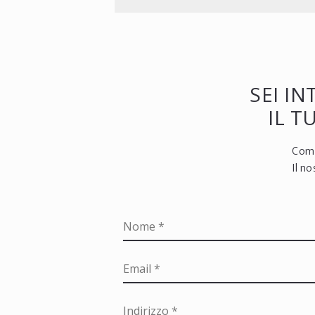
SEI I
IL 
Comp
Il n